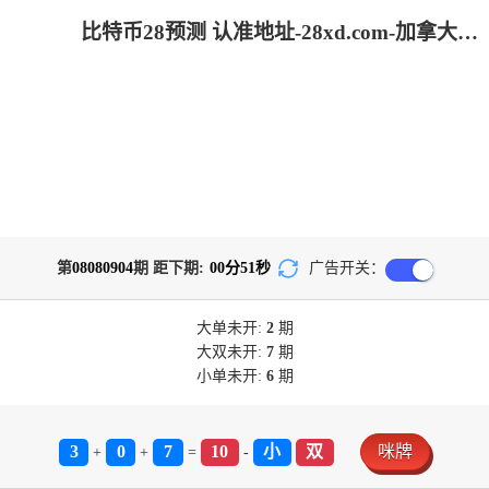
比特币28预测 认准地址-28xd.com-加拿大28-加拿大开奖,预测网,28预测,28分析,28结果,加拿大28开奖预测,加拿大28开奖预知
第
08080904
期 距下期:
00
分
51
秒
广告开关：
大单
未开:
2
期
大双
未开:
7
期
小单
未开:
6
期
3
0
7
10
小
双
咪牌
+
+
=
-