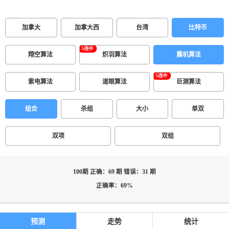
加拿大
加拿大西
台湾
比特币
翔空算法
炽羽算法
震机算法
紫电算法
道眼算法
巨测算法
组合
杀组
大小
单双
双项
双组
100期 正确：69 期 错误：31 期
正确率：69%
预测
走势
统计