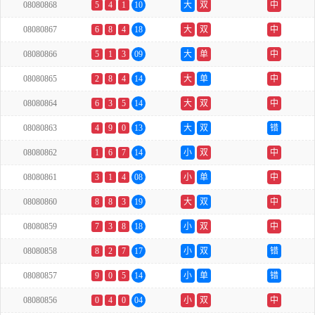
08080868
5
4
1
10
大
双
中
08080867
6
8
4
18
大
双
中
08080866
5
1
3
09
大
单
中
08080865
2
8
4
14
大
单
中
08080864
6
3
5
14
大
双
中
08080863
4
9
0
13
大
双
错
08080862
1
6
7
14
小
双
中
08080861
3
1
4
08
小
单
中
08080860
8
8
3
19
大
双
中
08080859
7
3
8
18
小
双
中
08080858
8
2
7
17
小
双
错
08080857
9
0
5
14
小
单
错
08080856
0
4
0
04
小
双
中