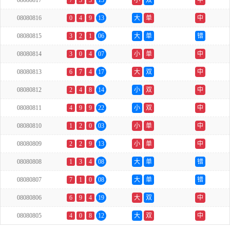
08080817
7
3
3
13
小
双
中
08080816
0
4
9
13
大
单
中
08080815
3
2
1
06
大
单
错
08080814
3
0
4
07
小
单
中
08080813
6
7
4
17
大
双
中
08080812
2
4
8
14
小
双
中
08080811
4
9
9
22
小
双
中
08080810
1
2
0
03
小
单
中
08080809
2
2
9
13
小
单
中
08080808
1
3
4
08
大
单
错
08080807
7
1
0
08
大
单
错
08080806
6
9
4
19
大
双
中
08080805
4
0
8
12
大
双
中