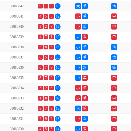
08080842
9
1
0
10
大
单
错
08080841
4
5
3
12
小
单
中
08080840
2
2
8
12
小
单
中
08080839
4
7
1
12
大
双
中
08080838
3
8
5
16
小
单
错
08080837
8
5
7
20
小
单
错
08080836
0
7
8
15
小
双
错
08080835
3
7
9
19
小
单
中
08080834
5
2
6
13
小
单
中
08080833
1
8
0
09
小
单
中
08080832
3
7
3
13
大
单
中
08080831
2
9
2
13
小
双
中
08080830
4
5
5
14
小
双
中