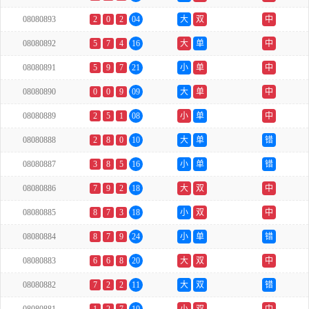
08080893
2
0
2
04
大
双
中
08080892
5
7
4
16
大
单
中
08080891
5
9
7
21
小
单
中
08080890
0
0
9
09
大
单
中
08080889
2
5
1
08
小
单
中
08080888
2
8
0
10
大
单
错
08080887
3
8
5
16
小
单
错
08080886
7
9
2
18
大
双
中
08080885
8
7
3
18
小
双
中
08080884
8
7
9
24
小
单
错
08080883
6
6
8
20
大
双
中
08080882
7
2
2
11
大
双
错