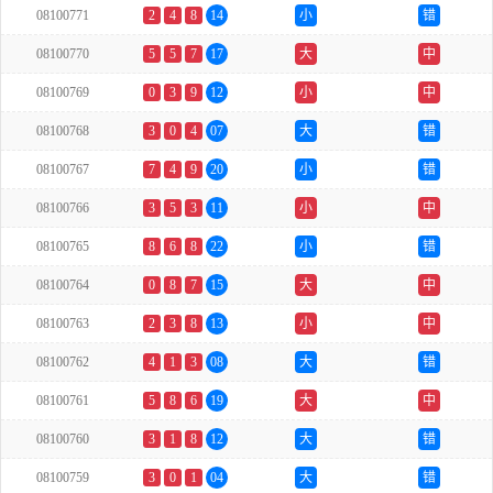
08100771
2
4
8
14
小
错
08100770
5
5
7
17
大
中
08100769
0
3
9
12
小
中
08100768
3
0
4
07
大
错
08100767
7
4
9
20
小
错
08100766
3
5
3
11
小
中
08100765
8
6
8
22
小
错
08100764
0
8
7
15
大
中
08100763
2
3
8
13
小
中
08100762
4
1
3
08
大
错
08100761
5
8
6
19
大
中
08100760
3
1
8
12
大
错
08100759
3
0
1
04
大
错