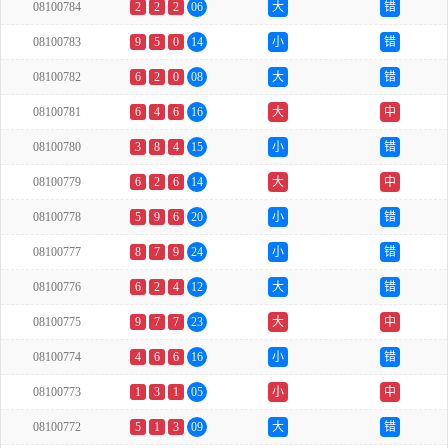
08100784
2
2
2
06
大
错
08100783
9
5
0
14
小
错
08100782
6
2
0
08
大
错
08100781
6
4
6
16
大
中
08100780
3
8
4
15
小
错
08100779
6
2
6
14
大
中
08100778
5
9
6
20
小
错
08100777
8
7
9
24
小
错
08100776
6
2
4
12
大
错
08100775
9
7
7
23
大
中
08100774
4
6
6
16
小
错
08100773
1
3
1
05
小
中
08100772
5
1
3
09
大
错