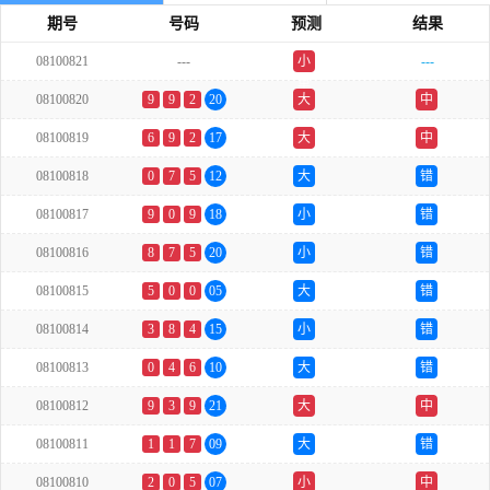
期号
号码
预测
结果
08100821
---
小
---
单
08100820
9
9
2
20
大
中
08100819
6
9
2
17
大
中
08100818
0
7
5
12
大
错
08100817
9
0
9
18
小
错
08100816
8
7
5
20
小
错
08100815
5
0
0
05
大
错
08100814
3
8
4
15
小
错
08100813
0
4
6
10
大
错
08100812
9
3
9
21
大
中
08100811
1
1
7
09
大
错
08100810
2
0
5
07
小
中