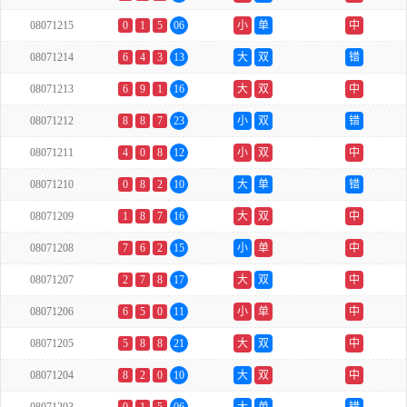
08071215
0
1
5
06
小
单
中
08071214
6
4
3
13
大
双
错
08071213
6
9
1
16
大
双
中
08071212
8
8
7
23
小
双
错
08071211
4
0
8
12
小
双
中
08071210
0
8
2
10
大
单
错
08071209
1
8
7
16
大
双
中
08071208
7
6
2
15
小
单
中
08071207
2
7
8
17
大
双
中
08071206
6
5
0
11
小
单
中
08071205
5
8
8
21
大
双
中
08071204
8
2
0
10
大
双
中