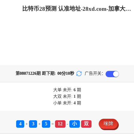
比特币28预测 认准地址-28xd.com-加拿大28-加拿大开奖,预测网,28预测,28分析,28结果,加拿大28开奖预测,加拿大28开奖预知
第
08071226
期 距下期:
00
分
09
秒
广告开关：
大单
未开:
6
期
大双
未开:
1
期
小单
未开:
4
期
4
3
5
12
小
双
咪牌
+
+
=
-