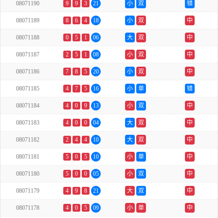
08071190
9
9
3
21
小
双
错
08071189
8
6
4
18
小
双
中
08071188
0
5
1
06
大
双
中
08071187
2
5
1
08
小
双
中
08071186
7
8
5
20
小
双
中
08071185
4
7
5
16
小
单
错
08071184
4
0
9
13
小
双
中
08071183
4
0
0
04
大
双
中
08071182
2
4
4
10
大
双
中
08071181
5
0
5
10
小
单
中
08071180
5
0
0
05
小
双
中
08071179
4
9
8
21
大
双
中
08071178
4
0
5
09
小
单
中