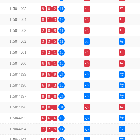
115044205
9
0
2
11
小
中
115044204
8
1
3
12
小
中
115044203
2
0
9
11
小
中
115044202
3
3
5
11
大
错
115044201
7
2
1
10
小
中
115044200
6
6
1
13
小
中
115044199
9
6
9
24
小
错
115044198
6
9
3
18
小
错
115044197
8
8
8
24
小
错
115044196
0
0
1
01
小
中
115044195
6
6
6
18
小
错
115044194
7
2
5
14
小
错