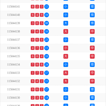
115044141
8
2
5
15
小
错
115044140
6
4
9
19
小
错
115044139
3
0
5
08
大
错
115044138
7
4
5
16
大
中
115044137
9
6
8
23
小
错
115044136
4
7
0
11
小
中
115044135
6
8
4
18
大
中
115044134
7
9
8
24
小
错
115044133
1
7
9
17
大
中
115044132
9
4
2
15
大
中
115044131
9
6
2
17
小
错
115044130
2
3
9
14
小
错