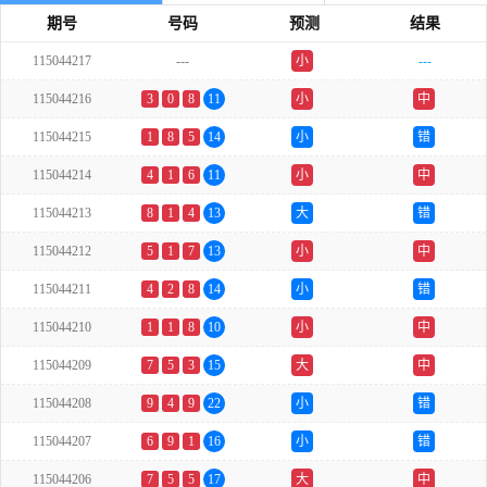
期号
号码
预测
结果
115044217
---
小
---
双
115044216
3
0
8
11
小
中
115044215
1
8
5
14
小
错
115044214
4
1
6
11
小
中
115044213
8
1
4
13
大
错
115044212
5
1
7
13
小
中
115044211
4
2
8
14
小
错
115044210
1
1
8
10
小
中
115044209
7
5
3
15
大
中
115044208
9
4
9
22
小
错
115044207
6
9
1
16
小
错
115044206
7
5
5
17
大
中