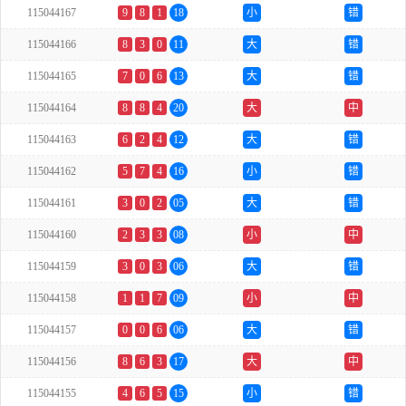
115044167
9
8
1
18
小
错
115044166
8
3
0
11
大
错
115044165
7
0
6
13
大
错
115044164
8
8
4
20
大
中
115044163
6
2
4
12
大
错
115044162
5
7
4
16
小
错
115044161
3
0
2
05
大
错
115044160
2
3
3
08
小
中
115044159
3
0
3
06
大
错
115044158
1
1
7
09
小
中
115044157
0
0
6
06
大
错
115044156
8
6
3
17
大
中
115044155
4
6
5
15
小
错