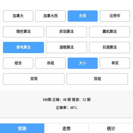
加拿大
加拿大西
台湾
比特币
翔空算法
炽羽算法
震机算法
紫电算法
道眼算法
巨测算法
组合
杀组
大小
单双
双项
双组
100期 正确：48 期 错误：52 期
正确率：48%
预测
走势
统计