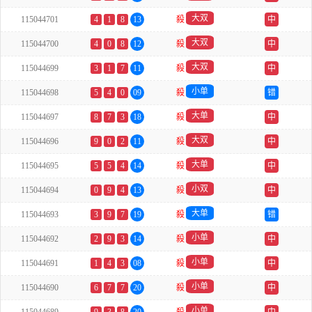
大双
115044701
4
1
8
13
殺
中
大双
115044700
4
0
8
12
殺
中
大双
115044699
3
1
7
11
殺
中
小单
115044698
5
4
0
09
殺
错
大单
115044697
8
7
3
18
殺
中
大双
115044696
9
0
2
11
殺
中
大单
115044695
5
5
4
14
殺
中
小双
115044694
0
9
4
13
殺
中
大单
115044693
3
9
7
19
殺
错
小单
115044692
2
9
3
14
殺
中
小单
115044691
1
4
3
08
殺
中
小单
115044690
6
7
7
20
殺
中
小单