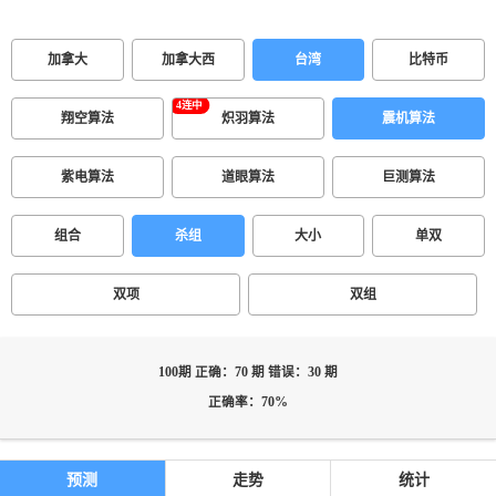
加拿大
加拿大西
台湾
比特币
翔空算法
炽羽算法
震机算法
紫电算法
道眼算法
巨测算法
组合
杀组
大小
单双
双项
双组
100期 正确：70 期 错误：30 期
正确率：70%
预测
走势
统计