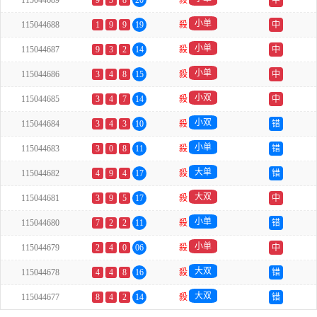
115044689
9
3
8
20
殺
中
小单
115044688
1
9
9
19
殺
中
小单
115044687
9
3
2
14
殺
中
小单
115044686
3
4
8
15
殺
中
小双
115044685
3
4
7
14
殺
中
小双
115044684
3
4
3
10
殺
错
小单
115044683
3
0
8
11
殺
错
大单
115044682
4
9
4
17
殺
错
大双
115044681
3
9
5
17
殺
中
小单
115044680
7
2
2
11
殺
错
小单
115044679
2
4
0
06
殺
中
大双
115044678
4
4
8
16
殺
错
大双
115044677
8
4
2
14
殺
错