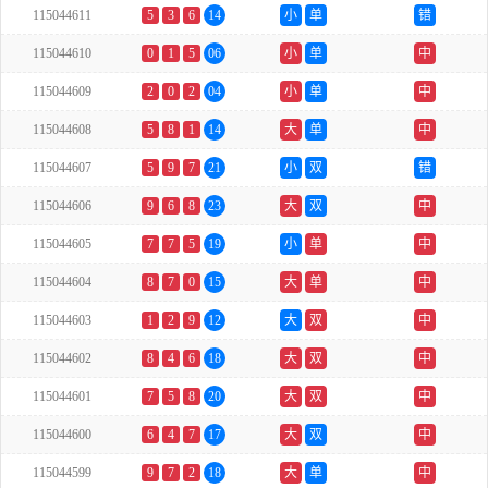
115044611
5
3
6
14
小
单
错
115044610
0
1
5
06
小
单
中
115044609
2
0
2
04
小
单
中
115044608
5
8
1
14
大
单
中
115044607
5
9
7
21
小
双
错
115044606
9
6
8
23
大
双
中
115044605
7
7
5
19
小
单
中
115044604
8
7
0
15
大
单
中
115044603
1
2
9
12
大
双
中
115044602
8
4
6
18
大
双
中
115044601
7
5
8
20
大
双
中
115044600
6
4
7
17
大
双
中
115044599
9
7
2
18
大
单
中