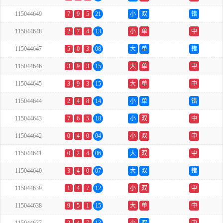
115044649
7
9
5
21
小
双
错
115044648
2
7
4
13
小
单
中
115044647
5
0
3
08
大
单
错
115044646
3
9
3
15
大
单
中
115044645
3
9
3
15
大
单
中
115044644
2
4
8
14
小
单
错
115044643
7
6
5
18
小
双
中
115044642
0
4
0
04
小
双
中
115044641
0
2
4
06
大
双
中
115044640
3
4
0
07
大
双
错
115044639
1
4
7
12
小
双
中
115044638
9
5
1
15
大
单
中