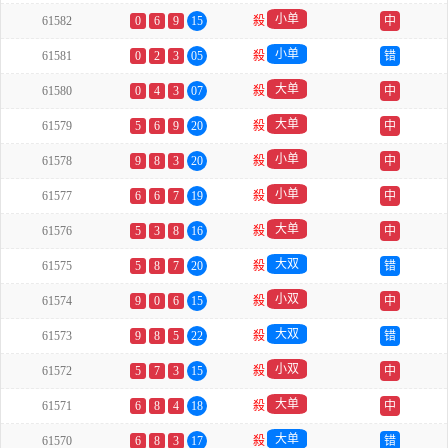
小单
61582
0
6
9
15
殺
中
小单
61581
0
2
3
05
殺
错
大单
61580
0
4
3
07
殺
中
大单
61579
5
6
9
20
殺
中
小单
61578
9
8
3
20
殺
中
小单
61577
6
6
7
19
殺
中
大单
61576
5
3
8
16
殺
中
大双
61575
5
8
7
20
殺
错
小双
61574
9
0
6
15
殺
中
大双
61573
9
8
5
22
殺
错
小双
61572
5
7
3
15
殺
中
大单
61571
6
8
4
18
殺
中
大单
61570
6
8
3
17
殺
错