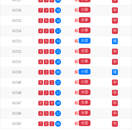
61557
9
3
6
18
殺
中
小双
61556
7
3
8
18
殺
中
大单
61555
5
0
5
10
殺
中
小单
61554
4
5
3
12
殺
中
大双
61553
2
9
3
14
殺
错
大双
61552
4
5
6
15
殺
中
小单
61551
8
9
3
20
殺
中
小双
61550
1
2
5
08
殺
错
小双
61549
9
0
2
11
殺
中
大双
61548
7
1
5
13
殺
中
大单
61547
9
9
0
18
殺
中
大单
61546
4
3
5
12
殺
中
大双
61545
7
0
1
08
殺
中