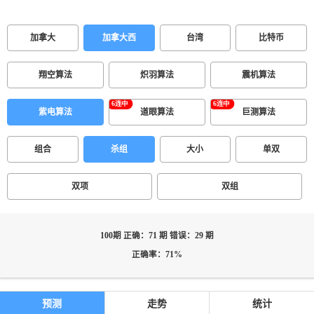
加拿大
加拿大西
台湾
比特币
翔空算法
炽羽算法
震机算法
紫电算法
道眼算法
巨测算法
组合
杀组
大小
单双
双项
双组
100期 正确：71 期 错误：29 期
正确率：71%
预测
走势
统计