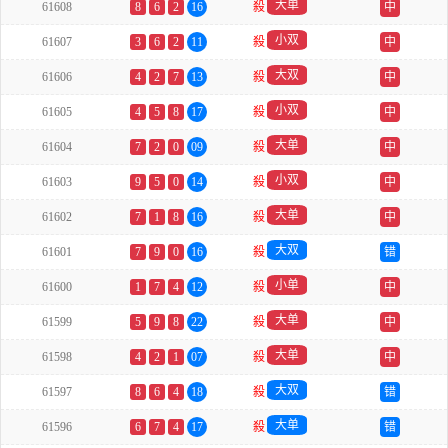
大单
61608
8
6
2
16
殺
中
小双
61607
3
6
2
11
殺
中
大双
61606
4
2
7
13
殺
中
小双
61605
4
5
8
17
殺
中
大单
61604
7
2
0
09
殺
中
小双
61603
9
5
0
14
殺
中
大单
61602
7
1
8
16
殺
中
大双
61601
7
9
0
16
殺
错
小单
61600
1
7
4
12
殺
中
大单
61599
5
9
8
22
殺
中
大单
61598
4
2
1
07
殺
中
大双
61597
8
6
4
18
殺
错
大单
61596
6
7
4
17
殺
错