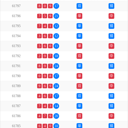
61797
8
0
9
17
双
错
61796
7
5
9
21
单
中
61795
7
4
1
12
单
错
61794
3
6
3
12
单
错
61793
5
6
0
11
单
中
61792
2
9
7
18
双
中
61791
8
9
7
24
单
错
61790
0
9
8
17
单
中
61789
9
6
9
24
双
中
61788
4
6
7
17
双
错
61787
7
4
3
14
单
错
61786
4
7
9
20
双
中
61785
6
4
0
10
单
错