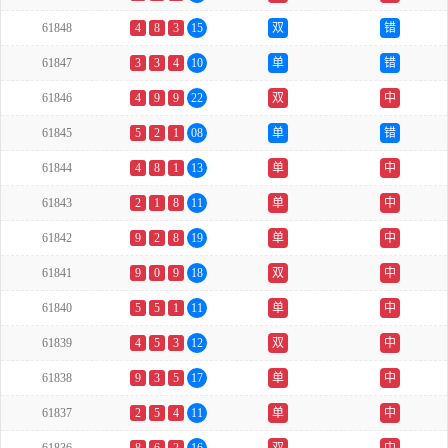
61848
4
8
3
15
双
错
61847
3
3
4
10
单
错
61846
4
9
9
22
双
中
61845
5
2
1
08
单
错
61844
4
8
1
13
单
中
61843
2
1
8
11
单
中
61842
9
2
8
19
单
中
61841
9
0
9
18
双
中
61840
5
5
1
11
单
中
61839
4
5
3
12
双
中
61838
9
3
5
17
单
中
61837
2
5
4
11
单
中