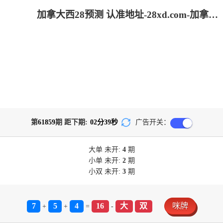
加拿大西28预测 认准地址-28xd.com-加拿大28-加拿大开奖,预测网,28预测,28分析,28结果,加拿大28开奖预测,加拿大28开奖预知
第
61859
期 距下期:
02
分
39
秒
广告开关：
大单
未开:
4
期
小单
未开:
2
期
小双
未开:
3
期
7
5
4
16
大
双
咪牌
+
+
=
-