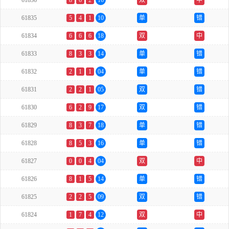
61836
8
6
2
16
双
中
61835
5
4
1
10
单
错
61834
6
6
6
18
双
中
61833
8
3
3
14
单
错
61832
2
1
1
04
单
错
61831
2
2
1
05
双
错
61830
6
2
9
17
双
错
61829
8
3
7
18
单
错
61828
8
5
3
16
单
错
61827
0
0
4
04
双
中
61826
8
1
5
14
单
错
61825
2
2
5
09
双
错
61824
1
7
4
12
双
中