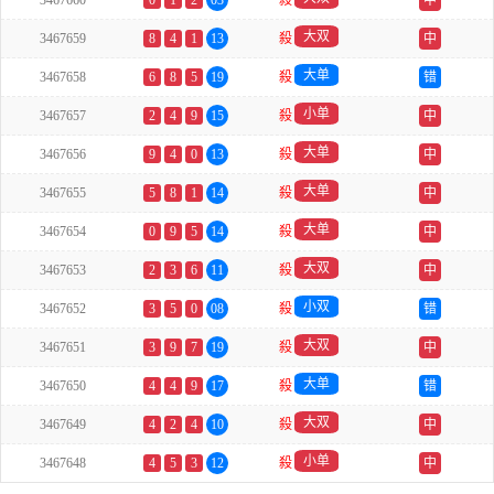
3467660
0
1
2
03
殺
中
大双
3467659
8
4
1
13
殺
中
大单
3467658
6
8
5
19
殺
错
小单
3467657
2
4
9
15
殺
中
大单
3467656
9
4
0
13
殺
中
大单
3467655
5
8
1
14
殺
中
大单
3467654
0
9
5
14
殺
中
大双
3467653
2
3
6
11
殺
中
小双
3467652
3
5
0
08
殺
错
大双
3467651
3
9
7
19
殺
中
大单
3467650
4
4
9
17
殺
错
大双
3467649
4
2
4
10
殺
中
小单
3467648
4
5
3
12
殺
中