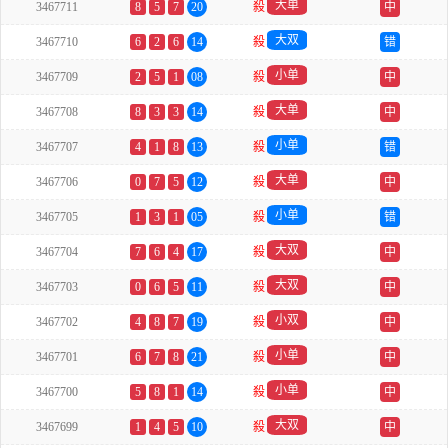
大单
3467711
8
5
7
20
殺
中
大双
3467710
6
2
6
14
殺
错
小单
3467709
2
5
1
08
殺
中
大单
3467708
8
3
3
14
殺
中
小单
3467707
4
1
8
13
殺
错
大单
3467706
0
7
5
12
殺
中
小单
3467705
1
3
1
05
殺
错
大双
3467704
7
6
4
17
殺
中
大双
3467703
0
6
5
11
殺
中
小双
3467702
4
8
7
19
殺
中
小单
3467701
6
7
8
21
殺
中
小单
3467700
5
8
1
14
殺
中
大双
3467699
1
4
5
10
殺
中