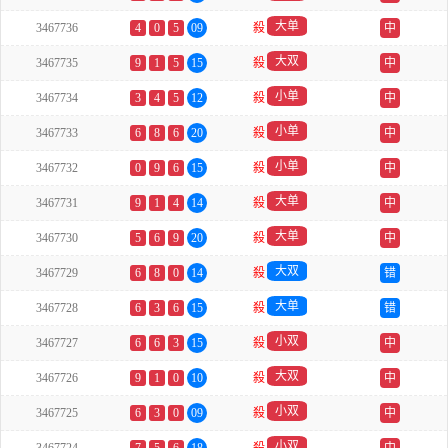
大单
3467736
4
0
5
09
殺
中
大双
3467735
9
1
5
15
殺
中
小单
3467734
3
4
5
12
殺
中
小单
3467733
6
8
6
20
殺
中
小单
3467732
0
9
6
15
殺
中
大单
3467731
9
1
4
14
殺
中
大单
3467730
5
6
9
20
殺
中
大双
3467729
6
8
0
14
殺
错
大单
3467728
6
3
6
15
殺
错
小双
3467727
6
6
3
15
殺
中
大双
3467726
9
1
0
10
殺
中
小双
3467725
6
3
0
09
殺
中
小双