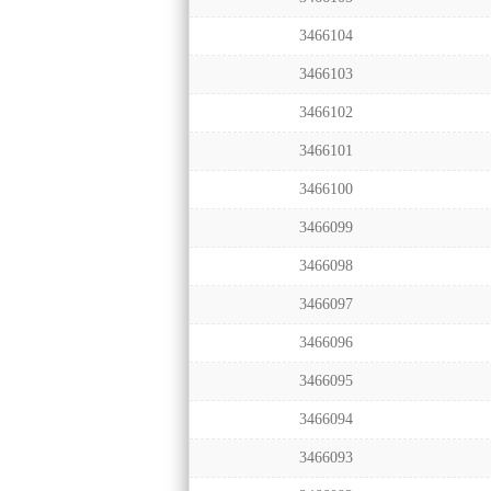
3466104
3466103
3466102
3466101
3466100
3466099
3466098
3466097
3466096
3466095
3466094
3466093