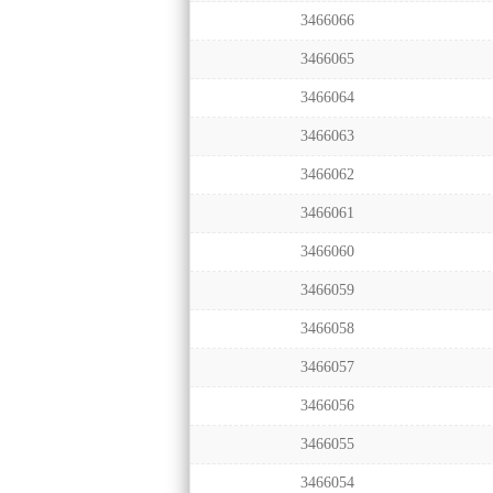
3466066
3466065
3466064
3466063
3466062
3466061
3466060
3466059
3466058
3466057
3466056
3466055
3466054