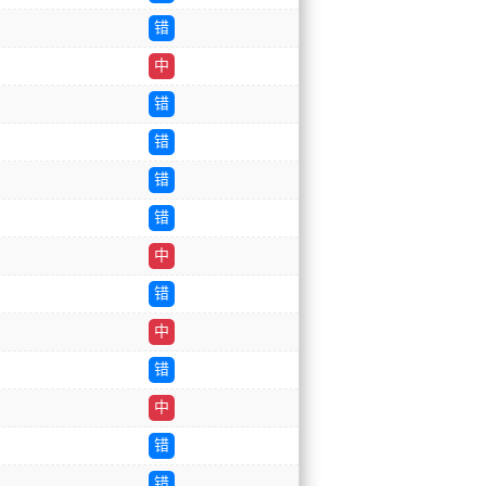
错
中
错
错
错
错
中
错
中
错
中
错
错