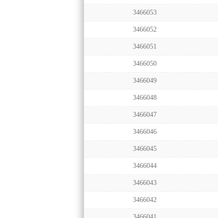
3466053
3466052
3466051
3466050
3466049
3466048
3466047
3466046
3466045
3466044
3466043
3466042
3466041