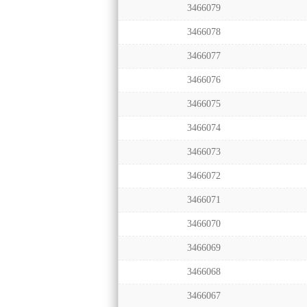
3466079
3466078
3466077
3466076
3466075
3466074
3466073
3466072
3466071
3466070
3466069
3466068
3466067