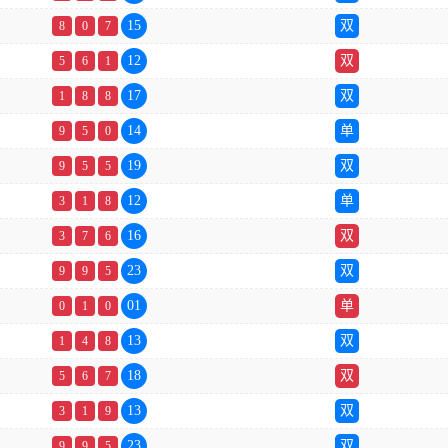
15
双
8
0
7
12
双
5
6
1
17
双
1
8
8
14
单
9
5
0
19
双
9
5
5
12
单
3
1
8
16
双
3
7
6
23
双
9
9
5
01
单
0
1
0
13
双
1
4
8
18
双
5
6
7
13
双
3
1
9
23
双
9
9
5