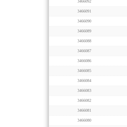
3466092
3466091
3466090
3466089
3466088
3466087
3466086
3466085
3466084
3466083
3466082
3466081
3466080