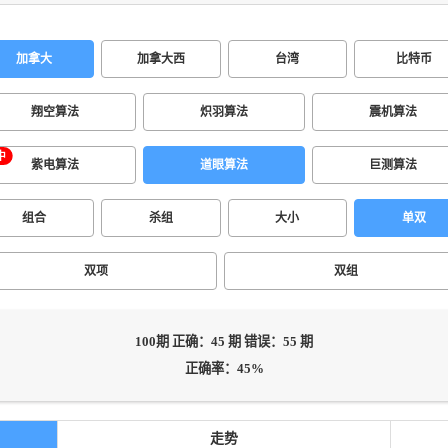
加拿大
加拿大西
台湾
比特币
翔空算法
炽羽算法
震机算法
紫电算法
道眼算法
巨测算法
组合
杀组
大小
单双
双项
双组
100期 正确：45 期 错误：55 期
正确率：45%
走势